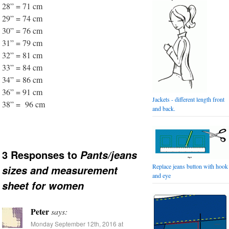
28” = 71 cm
29” = 74 cm
30” = 76 cm
31” = 79 cm
32” = 81 cm
33” = 84 cm
34” = 86 cm
36” = 91 cm
Jackets - different length front
38” = 96 cm
and back.
3 Responses to
Pants/jeans
Replace jeans button with hook
sizes and measurement
and eye
sheet for women
Peter
says:
Monday September 12th, 2016 at