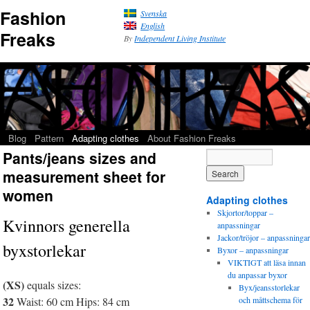
Fashion
Svenska
English
Freaks
By
Independent Living Institute
Blog
Pattern
Adapting clothes
About Fashion Freaks
Pants/jeans sizes and
measurement sheet for
women
Adapting clothes
Skjortor/toppar –
Kvinnors generella
anpassningar
Jackor/tröjor – anpassningar
byxstorlekar
Byxor – anpassningar
VIKTIGT att läsa innan
du anpassar byxor
(XS)
equals sizes:
Byx/jeansstorlekar
32
Waist: 60 cm Hips: 84 cm
och måttschema för