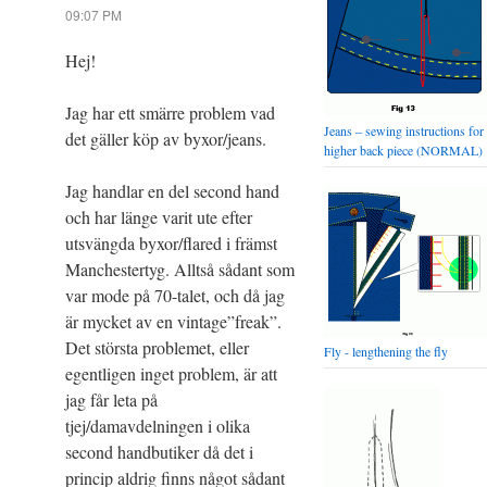
09:07 PM
Hej!
Jag har ett smärre problem vad
Jeans – sewing instructions for
det gäller köp av byxor/jeans.
higher back piece (NORMAL)
Jag handlar en del second hand
och har länge varit ute efter
utsvängda byxor/flared i främst
Manchestertyg. Alltså sådant som
var mode på 70-talet, och då jag
är mycket av en vintage”freak”.
Det största problemet, eller
Fly - lengthening the fly
egentligen inget problem, är att
jag får leta på
tjej/damavdelningen i olika
second handbutiker då det i
princip aldrig finns något sådant