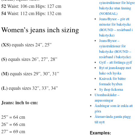
syinstruktioner för högre
52
Waist: 106 cm Hips: 127 cm
bakstycke utan linning
54
Waist: 112 cm Hips: 132 cm
(NORMAL)
Jeans/Byxor – gör ett
mönster för bakstycke
Women’s jeans inch sizing
(ROUND – resårband i
bakstycke)
Jeans/Byxor –
(XS)
equals sizes 24”, 25”
syinstruktioner för
bakstycke (ROUND –
resårband i bakstycke)
(S)
equals sizes 26”, 27”, 28”
Gylf – att förlänga gylf
Byt ut jeansknapp mot
(M)
equals sizes 29”, 30”, 31”
hake och hyska
Knäveck för bättre
formade byxben
(L)
equals sizes 32”, 33”, 34”
Sy ihop fickorna
Utomhuskläder –
anpassningar
Jeans: inch to cm:
Ändringar som är enkla att
göra
25” = 64 cm
Återanvända gamla plagg
till nytt
26” = 66 cm
27” = 69 cm
Examples: