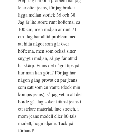
Hej! Jag har ofta problem när jag
letar efter jeans, för jag brukar
ligga mellan storlek 36 och 38.
Jag är lite större runt höfterna, ca
100 cm, men midjan är runt 71
cm. Jag har alltid problem med
att hitta något som går över
höfterna, men som också sitter
snyggt i midjan, så jag får alltid
ha skärp. Finns det något tips på
hur man kan göra? För jag har
någon gång provat ett par jeans
som satt som en vante (dock min
kompis jeans), så jag vet ju att det
borde gå. Jag söker främst jeans i
ett stelare material, inte stretch, i
mom-jeans modell eller 80-tals
modell, högmidjade. Tack på
förhand!