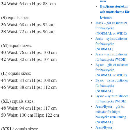
män
34
Waist: 64 cm Hips: 88 cm
Byx/jeansstorlekar
och måttschema för
(S)
equals sizes:
kvinnor
Jeans – gör ett mönster
36
Waist: 68 cm Hips: 92 cm
för bakstycke
38
Waist: 72 cm Hips: 96 cm
(NORMAL or WIDE)
Jeans – syinstruktioner
för bakstycke
(M
) equals sizes:
(NORMAL)
40
Waist: 76 cm Hips: 100 cm
Jeans – syinstruktioner
42
Waist: 80 cm Hips: 104 cm
för bakstycke (WIDE)
Byxor – gör ett mönster
för bakstycke
(L
) equals sizes:
(NORMAL or WIDE)
44
Waist: 84 cm Hips: 108 cm
Byxor – syinstruktioner
för bakstycke
46
Waist: 88 cm Hips: 112 cm
(NORMAL)
Byxor – syinstruktioner
(XL)
equals sizes:
för bakstycke (WIDE)
Jeans/Byxor – gör ett
48
Waist: 94 cm Hips: 117 cm
mönster för högre
50
Waist: 100 cm Hips: 122 cm
bakstycke utan linning
(NORMAL)
Jeans/Byxor –
(XXL
) equals sizes: