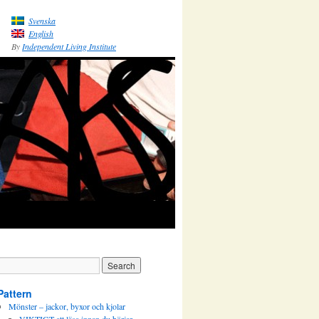
Svenska
English
By
Independent Living Institute
Pattern
Mönster – jackor, byxor och kjolar