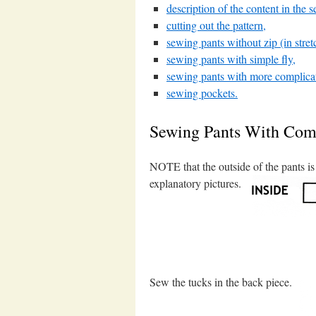
description of the content in the s
cutting out the pattern,
sewing pants without zip (in stret
sewing pants with simple fly,
sewing pants with more complicate
sewing pockets.
Sewing Pants With Comp
NOTE that the outside of the pants is
explanatory pictures.
Sew the tucks in the back piece.