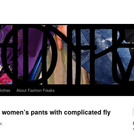
lothes
About Fashion Freaks
r women’s pants with complicated fly
s: