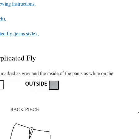
ewing instructions,
ch),
d fly (jeans style) ,
licated Fly
 marked as grey and the inside of the pants as white on the
BACK PIECE