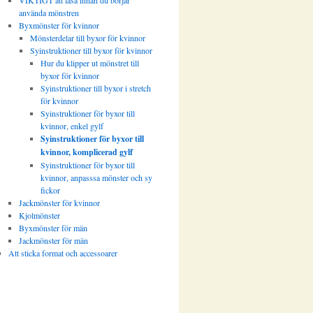
VIKTIGT att läsa innan du börjar
använda mönstren
Byxmönster för kvinnor
Mönsterdelar till byxor för kvinnor
Syinstruktioner till byxor för kvinnor
Hur du klipper ut mönstret till
byxor för kvinnor
Syinstruktioner till byxor i stretch
för kvinnor
Syinstruktioner för byxor till
kvinnor, enkel gylf
Syinstruktioner för byxor till
kvinnor, komplicerad gylf
Syinstruktioner för byxor till
kvinnor, anpasssa mönster och sy
fickor
Jackmönster för kvinnor
Kjolmönster
Byxmönster för män
Jackmönster för män
Att sticka format och accessoarer